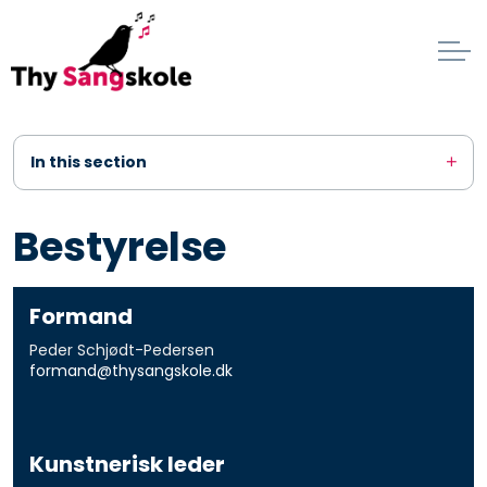
In this section
Bestyrelse
Formand
Peder Schjødt-Pedersen
formand@thysangskole.dk
Kunstnerisk leder