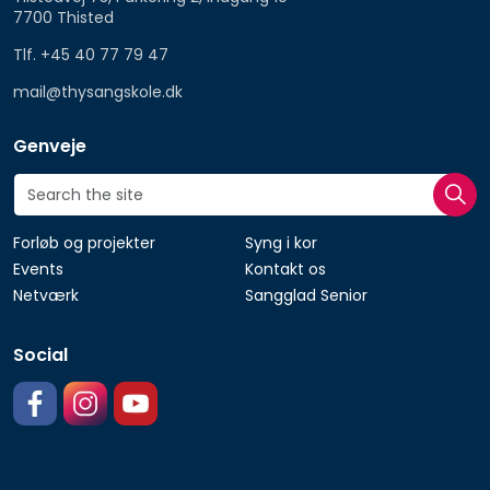
7700 Thisted
Tlf. +45 40 77 79 47
mail@thysangskole.dk
Genveje
Forløb og projekter
Syng i kor
Events
Kontakt os
Netværk
Sangglad Senior
Social
https://facebook.com/thysangskole
https://www.instagram.com
https://www.youtube.com/@thysangskole3359