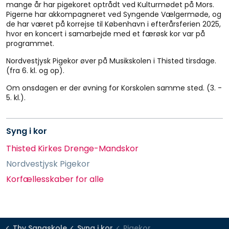
mange år har pigekoret optrådt ved Kulturmødet på Mors.
Pigerne har akkompagneret ved Syngende Vælgermøde, og
de har været på korrejse til København i efterårsferien 2025,
hvor en koncert i samarbejde med et færøsk kor var på
programmet.
Nordvestjysk Pigekor øver på Musikskolen i Thisted tirsdage.
(fra 6. kl. og op).
Om onsdagen er der øvning for Korskolen samme sted. (3. -
5. kl.).
Syng i kor
Thisted Kirkes Drenge-Mandskor
Nordvestjysk Pigekor
Korfællesskaber for alle
Thy Sangskole
Syng i kor
Pigekor