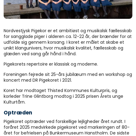
Nordvestjysk Pigekor er et ambitiøst og musikalsk fællesskab
for sangglade piger i alderen ca. 12-22 år, der brænder for at
udfolde sig gennem korsang. I koret er målet at skabe et
unikt klangunivers, hvor musikalsk kvalitet, fællesskab og
glæden ved sang går hånd i hånd.
Pigekorets repertoire er klassisk og moderne.
Foreningen fejrede sit 25-års jubilæum med en workshop og
koncert med DR Pigekoret i 2021.
Koret har modtaget Thisted Kommunes Kulturpris, og
korleder Trine Glintborg modtog i 2025 prisen Årets unge
Kulturtårn.
Optræden
Pigekoret optræder ved forskellige lejligheder året rundt. I
foråret 2025 medvirkede pigekoret ved markeringen af 80-
året for befrielsen på Bunkermuseum Hanstholm. De sidste