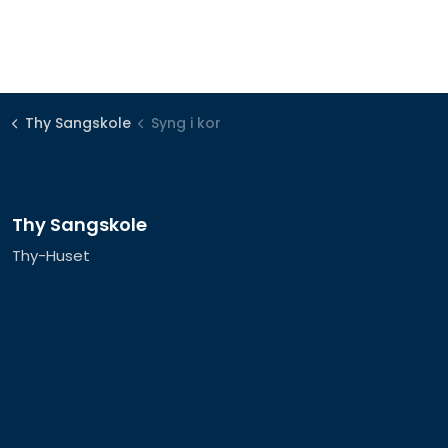
Thy Sangskole
Syng i kor
Thy Sangskole
Thy-Huset
Tilstedvej 73, Parkering 2, Indgang 10
7700 Thisted
Tlf. +45 40 77 79 47
mail@thysangskole.dk