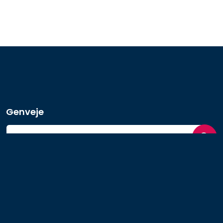
Genveje
Forløb og projekter
Syng i kor
Events
Kontakt os
Netværk
Sangglad Senior