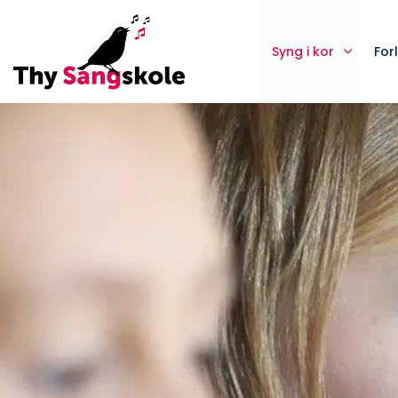
Syng i kor
For