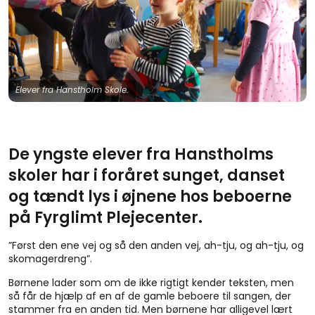
Elever fra Hanstholm Skole.
De yngste elever fra Hanstholms
skoler har i foråret sunget, danset
og tændt lys i øjnene hos beboerne
på Fyrglimt Plejecenter.
”Først den ene vej og så den anden vej, ah-tju, og ah-tju, og
skomagerdreng”.
Børnene lader som om de ikke rigtigt kender teksten, men
så får de hjælp af en af de gamle beboere til sangen, der
stammer fra en anden tid. Men børnene har alligevel lært