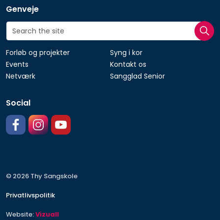
Genveje
Forløb og projekter
Syng i kor
Events
Kontakt os
Netværk
Sangglad Senior
Social
https://facebook.com/thysangskole
https://www.instagram.com
https://www.youtube.com/@thysangskole3359
© 2026 Thy Sangskole
Privatlivspolitik
Website:
Vizuall