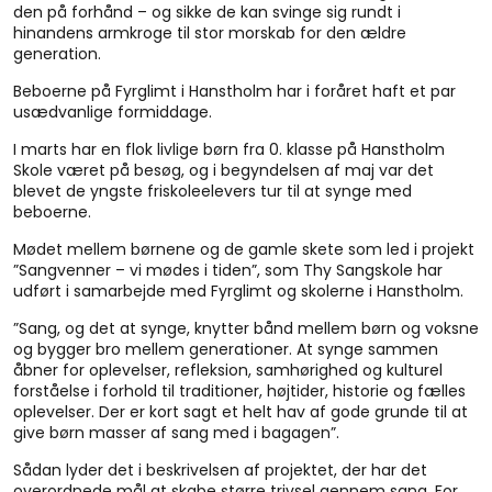
den på forhånd – og sikke de kan svinge sig rundt i
hinandens armkroge til stor morskab for den ældre
generation.
Beboerne på Fyrglimt i Hanstholm har i foråret haft et par
usædvanlige formiddage.
I marts har en flok livlige børn fra 0. klasse på Hanstholm
Skole været på besøg, og i begyndelsen af maj var det
blevet de yngste friskoleelevers tur til at synge med
beboerne.
Mødet mellem børnene og de gamle skete som led i projekt
”Sangvenner – vi mødes i tiden”, som Thy Sangskole har
udført i samarbejde med Fyrglimt og skolerne i Hanstholm.
”Sang, og det at synge, knytter bånd mellem børn og voksne
og bygger bro mellem generationer. At synge sammen
åbner for oplevelser, refleksion, samhørighed og kulturel
forståelse i forhold til traditioner, højtider, historie og fælles
oplevelser. Der er kort sagt et helt hav af gode grunde til at
give børn masser af sang med i bagagen”.
Sådan lyder det i beskrivelsen af projektet, der har det
overordnede mål at skabe større trivsel gennem sang. For