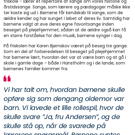
friskole - lærer et repertoire af sange om vores historie og
årstidssange. Sange, som lærere og pædagoger måske ikke
tør kaste sig ud i. Børnene får kendskab til sange, som de
ældre kender og har sunget i løbet af deres liv. Samtidig har
børnene valgt at øve deres egne favoritsange inden
besøget på plejehjemmet, sådan at de ældre også kan få
en større forståelse for den musik, børnene synger i dag.
På friskolen har Karen Bjørnskov været på besøg tre gange.
Som en del af forberedelsen til besøget på plejehjemmet
har børnene lært, hvordan det var at være barn og at gå i
skole i gamle dage – både i Hanstholm og i de lande, som
børnenes familier kommer fra.
Vi har talt om, hvordan børnene skulle
opføre sig som dengang oldemor var
barn. Vi lavede et lille rollespil, hvor de
skulle svare ”Ja, fru Andersen”, og de
skulle stå op, når de svarede på
lærerens spørgsmål. Børnene syntes,