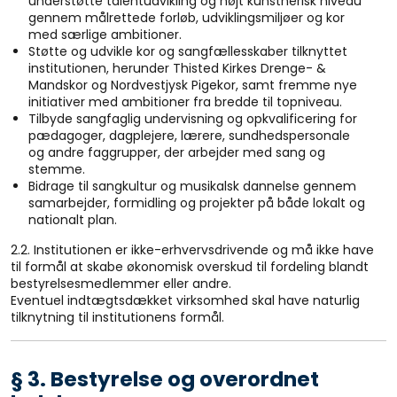
understøtte talentudvikling og højt kunstnerisk niveau
gennem målrettede forløb, udviklingsmiljøer og kor
med særlige ambitioner.
Støtte og udvikle kor og sangfællesskaber tilknyttet
institutionen, herunder Thisted Kirkes Drenge- &
Mandskor og Nordvestjysk Pigekor, samt fremme nye
initiativer med ambitioner fra bredde til topniveau.
Tilbyde sangfaglig undervisning og opkvalificering for
pædagoger, dagplejere, lærere, sundhedspersonale
og andre faggrupper, der arbejder med sang og
stemme.
Bidrage til sangkultur og musikalsk dannelse gennem
samarbejder, formidling og projekter på både lokalt og
nationalt plan.
2.2. Institutionen er ikke-erhvervsdrivende og må ikke have
til formål at skabe økonomisk overskud til fordeling blandt
bestyrelsesmedlemmer eller andre.
Eventuel indtægtsdækket virksomhed skal have naturlig
tilknytning til institutionens formål.
§ 3. Bestyrelse og overordnet