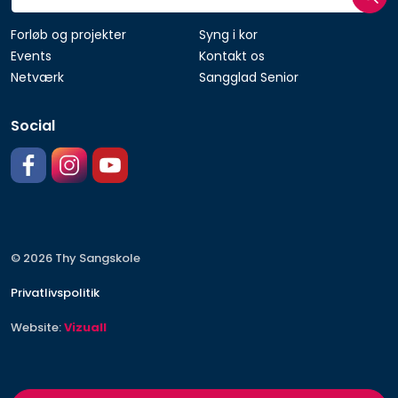
Forløb og projekter
Syng i kor
Events
Kontakt os
Netværk
Sangglad Senior
Social
https://facebook.com/thysangskole
https://www.instagram.com
https://www.youtube.com/@thysangskole3359
© 2026 Thy Sangskole
Privatlivspolitik
Website:
Vizuall